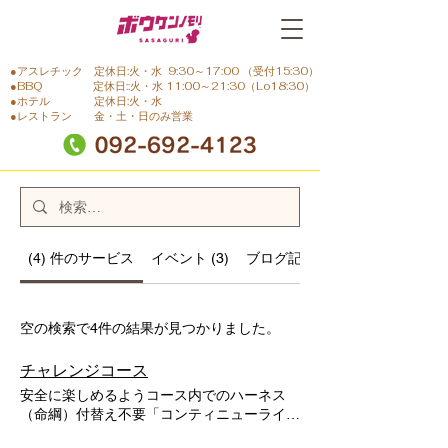
●アスレチック 定休日:火・水 9:30～17:00 （受付15:30）
●BBQ 定休日::火・水 11:00～21:30（Lo18:30）
●ホテル 定休日:火・水
●レストラン 金・土・日のみ営業
(4) 件のサービス
イベント (3)
ブログ記事（3）
空の検索で4件の結果が見つかりました。
チャレンジコース
安全に楽しめるようコース内でのハーネス
（命綱）付替え不要「コンティニューライン
システム」採用 対象：5歳以上、身長110㎝