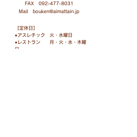
FAX 092-477-8031
Mail bouken@aimattain.jp
【定休日】
●アスレチック 火・水曜日
●レストラン 月・火・水・木曜
日
●BBQ 火・水曜日
●ホテル 月・火・水曜日
HOME
アスレチック
遊び
宿泊
BBQ
レストラン
​会議室
合宿・研修
アクセス