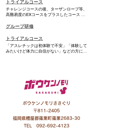
以上 所要時間：60分～90分 ※5～9歳は大
トライアルコース
人の体験が必要 全４コース 合計３７アク
チャレンジコースの後、ターザンロープ等、
テビティ ・１コース：１０アクテビティ
高難易度のEXコースをプラスしたコース ​対
・２コース：７アクテビティ ・３コー
象：身長140㎝以上 所要時間：80分～120
ス：１０アクテビティ ・４コース：１
分 ※18歳未満は大人の体験が必要 全5コ
グループ研修
０アクテビティ
ース 合計51アクテビティ ・１コース：
１０アクテビティ ​ ・２コース：７ア
トライアルコース
クテビティ ・３コース：１０アクテビ
「アスレチックは初体験で不安」「体験して
ティ ・４コース：１０アクテビテ
みたいけど体力に自信がない」などの方に短
ィ ​ ​ ・５EXコース：１４アクテビティ
いコースをつくりました。 ​対象：5歳以上、
身長110㎝以上 所要時間：30分～60分 ※5
～9歳は大人の体験が必要 全２コース 合計
20アクテビティ １コース：１０アクテビテ
ィ ４コース：１０アクテビティ
ボウケンノモリささぐり
〒811-2405
福岡県糟屋郡篠栗町篠栗2683-30
TEL
092-692-4123