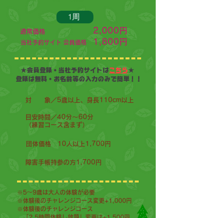
1周
2,000円
通常価格
1,800円
当社予約サイト 会員価格
★会員登録・当社予約サイトは
こちら
★
登録は無料・お名前等の入力のみで簡単！！
対 象／5歳以上、身長110cm以上
目安時間／40
分〜60分
（練習コース含まず）
団体価格
10人以上1,700円
障害手帳持参の方
1,700円
※5〜9歳は大人の体験が必要
※体験後のチャレンジコース変更+
1,0
00円
※体験後のチャレンジコース
「2.5時間体験し放題」
変更は+1,500円