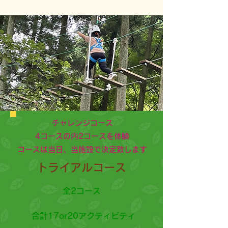
チャレンジコース
4コースの内
2コースを体験
コースは当日、当施設で決定​致します
トライアルコース
全2コース
合計17or20アクティビティ