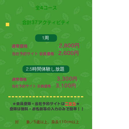
全4コース
合計37アクティビティ
1周
2,800円
通常価格
2,600円
当社予約サイト 会員価格
2.5時間体験し放題
3,300円
通常価格
3,100円
当社予約サイト 会員価格
★会員登録・当社予約サイトは
こちら
★
登録は無料・お名前等の入力のみで簡単！！
対 象／5歳以上、身長110cm以上