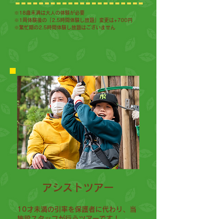
※18歳未満は大人の体験が必要
※1周体験後の「2.5時間体験し放題」変更は+700円
​※繁忙期の2.5時間体験し放題はございません
アシストツアー
10才未満の引率を保護者に代わり、当
施設スタッフが行うツアーです！