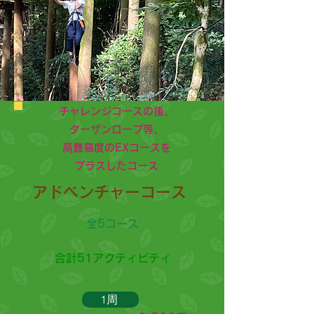
チャレンジコースの後、
ターザンロープ等、
高難易度のEXコースを
プラスしたコース
アドベンチャーコース
全5コース
合計51アクティビティ
1周