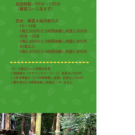
目安時間／60
分〜120分
（練習コース含まず）
団体・障害手帳持参の方
・10～19名
1周2,500円/2.5時間体験し放題3,000円
・20名～29名
1周2,400円/2.5時間体験し放題2,900円
・30​名以上
1周2,300円/2.5時間体験し放題2,800円
※5〜9歳は大人の体験が必要
※体験後の「アドベンチャーコース」変更は+900円
※1周体験後の「2.5時間体験し放題」変更は+700円
​※繁忙期の2.5時間体験し放題はございません