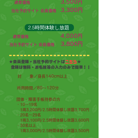
3,500円
通常価格
3
,300円
当社予約サイト 会員価格
2.5時間体験し放題
4,000円
通常価格
3,800円
当社予約サイト 会員価格
★会員登録・当社予約サイトは
こちら
★
登録は無料・お名前等の入力のみで簡単！！
対 象／身長140cm以上
所用時間／80〜120分
団体・障害手帳持参の方
・10～19名
1周3,200円/2.5時間体験し放題3,700円
・20名～29名
1周3,100円/2.5時間体験し放題3,600円
・30​名以上
1周3,000円/2.5時間体験し放題3,500円