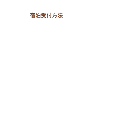
宿泊受付方法