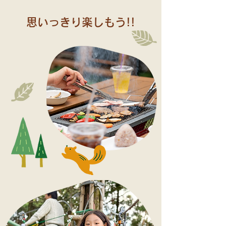
思いっきり楽しもう!!