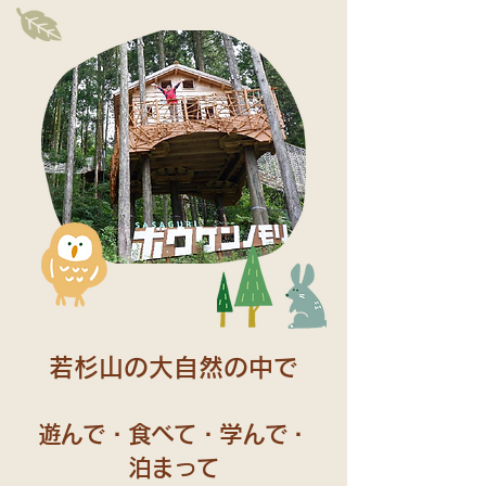
若杉山の大自然の中で
遊んで・食べて・学んで・
泊まって