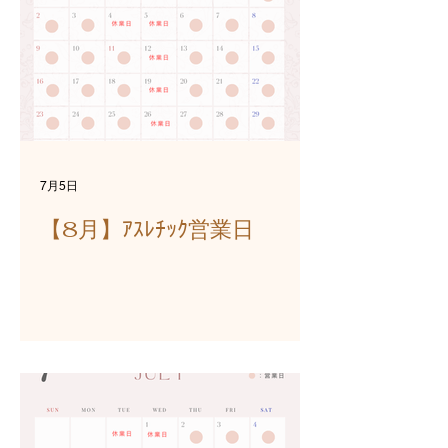
7月5日
【8月】ｱｽﾚﾁｯｸ営業日